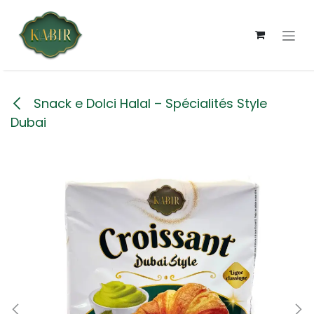
Passa al contenuto
Snack e Dolci Halal – Spécialités Style
Dubai