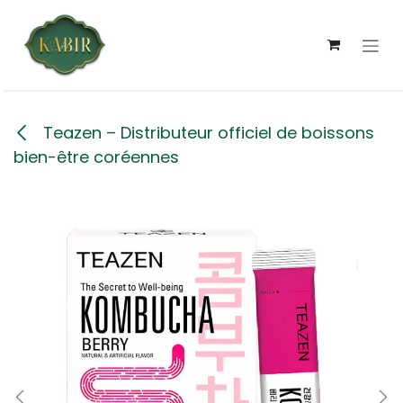
Se rendre au contenu
Teazen – Distributeur officiel de boissons
bien-être coréennes