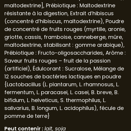
maltodextrine], Prébiotique : Maltodextrine
résistante à la digestion, Extrait d’hibiscus
(concentré d’hibiscus, maltodextrine), Poudre
de concentré de fruits rouges (myrtille, aronie,
griotte, cassis, framboise, canneberge, mûre,
maltodextrine, stabilisant : gomme arabique),
Prébiotique : Fructo-oligosaccharides, Arôme :
Saveur fruits rouges – fruit de la passion
(artificiel), Édulcorant : Sucralose, Mélange de
12 souches de bactéries lactiques en poudre
{Lactobacillus (L. plantarum, L. rhamnosus, L.
fermentum, L. paracasei, L. casei, B. breve, B.
bifidum, L. helveticus, S. thermophilus, L.
salivarius, B. longum, L. acidophilus), fécule de
pomme de terre}
Peut contenir :
lait, soja