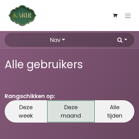
Overslaan naar inhoud
Nav
Alle gebruikers
Rangschikken op:
Deze
Deze
Alle
week
maand
tijden